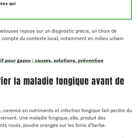
stes qui
elouses repose sur un diagnostic précis, un choix de
en compte du contexte local, notamment en milieu urbain
if pour gazon : causes, solutions, prévention
ifier la maladie fongique avant de
e, carence en nutriments et infection fongique fait perdre du
mément. Une maladie fongique, elle, produit des
nts rosés, poudre orangée sur les brins d’herbe.