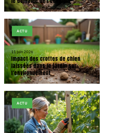
le domaine de l’écologie
ACTU
11 juin 2026
Impact des crottes de chien
laissées dans le jardin sur
l’environnement
ACTU
11 juin 2026