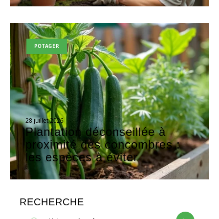
POTAGER
28 juillet 2026
Plantation déconseillée à
proximité des concombres :
les espèces à éviter
RECHERCHE