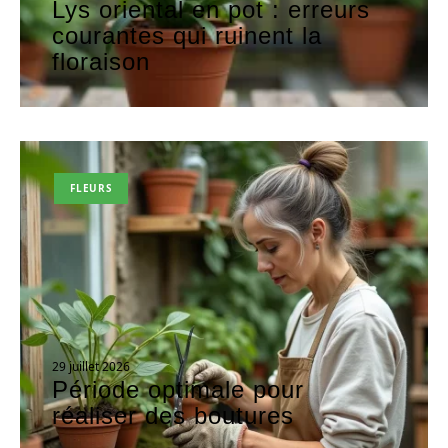
Lys oriental en pot : erreurs
courantes qui ruinent la
floraison
FLEURS
29 juillet 2026
Période optimale pour
réaliser des boutures