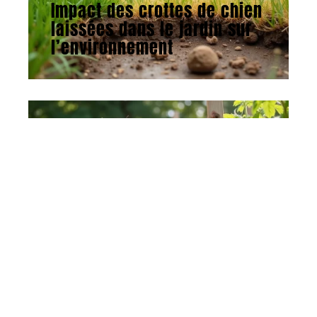
Impact des crottes de chien
laissées dans le jardin sur
l’environnement
ACTU
11 juin 2026
Booster ses plants de
tomates : méthodes et
astuces