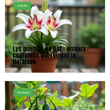
FLEURS
30 juillet 2026
Lys oriental en pot : erreurs
courantes qui ruinent la
floraison
POTAGER