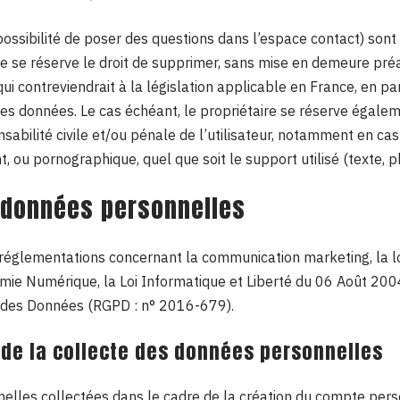
ossibilité de poser des questions dans l’espace contact) sont 
aire se réserve le droit de supprimer, sans mise en demeure pré
 contreviendrait à la législation applicable en France, en par
des données. Le cas échéant, le propriétaire se réserve égalem
sabilité civile et/ou pénale de l’utilisateur, notamment en c
ant, ou pornographique, quel que soit le support utilisé (texte, 
 données personnelles
s réglementations concernant la communication marketing, la l
omie Numérique, la Loi Informatique et Liberté du 06 Août 20
n des Données (RGPD : n° 2016-679).
 de la collecte des données personnelles
lles collectées dans le cadre de la création du compte person