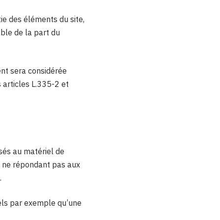
tie des éléments du site,
able de la part du
ent sera considérée
articles L.335-2 et
sés au matériel de
riel ne répondant pas aux
.
els par exemple qu’une