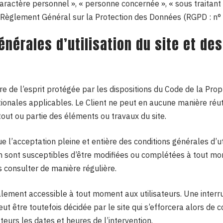
ractère personnel », « personne concernée », « sous traitant
 le Règlement Général sur la Protection des Données (RGPD : n
énérales d’utilisation du site et de
e de l’esprit protégée par les dispositions du Code de la Propr
onales applicables. Le Client ne peut en aucune manière réutil
ut ou partie des éléments ou travaux du site.
que l’acceptation pleine et entière des conditions générales d’ut
ion sont susceptibles d’être modifiées ou complétées à tout mom
es consulter de manière régulière.
alement accessible à tout moment aux utilisateurs. Une interr
t être toutefois décidée par le site qui s’efforcera alors de
eurs les dates et heures de l’intervention.