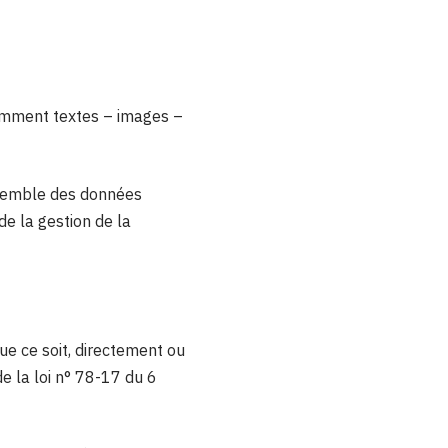
tamment textes – images –
nsemble des données
de la gestion de la
e ce soit, directement ou
de la loi n° 78-17 du 6