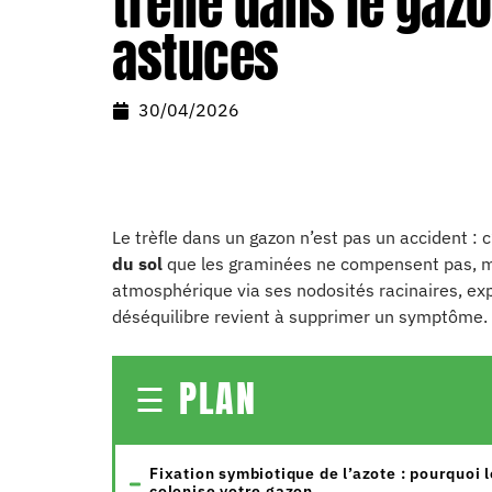
trèfle dans le gaz
astuces
30/04/2026
Le trèfle dans un gazon n’est pas un accident : 
du sol
que les graminées ne compensent pas, mai
atmosphérique via ses nodosités racinaires, expl
déséquilibre revient à supprimer un symptôme. I
PLAN
Fixation symbiotique de l’azote : pourquoi l
colonise votre gazon