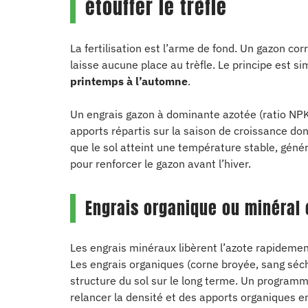
étouffer le trèfle
La fertilisation est l’arme de fond. Un gazon co
laisse aucune place au trèfle. Le principe est si
printemps à l’automne
.
Un engrais gazon à dominante azotée (ratio NPK 
apports répartis sur la saison de croissance don
que le sol atteint une température stable, géné
pour renforcer le gazon avant l’hiver.
Engrais organique ou minéral c
Les engrais minéraux libèrent l’azote rapidemen
Les engrais organiques (corne broyée, sang séch
structure du sol sur le long terme. Un program
relancer la densité et des apports organiques e