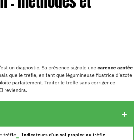
on : méthodes et
c’est un diagnostic. Sa présence signale une
carence azotée
s que le trèfle, en tant que légumineuse fixatrice d’azote
oite parfaitement. Traiter le trèfle sans corriger ce
l reviendra.
e trèfle
Indicateurs d’un sol propice au trèfle