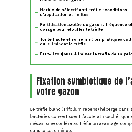
Herbicide sélectif anti-trèfle : conditions
d’application et limites
Fertilisation azotée du gazon : fréquence e
dosage pour étouffer le trèfle
Tonte haute et sursemis : les pratiques cul
qui éliminent le trèfle
Faut-il toujours éliminer le trèfle de sa pel
Fixation symbiotique de l’
votre gazon
Le trèfle blanc (Trifolium repens) héberge dans
bactéries convertissent l’azote atmosphérique
mécanisme confère au trèfle un avantage compéti
dans le sol diminue.