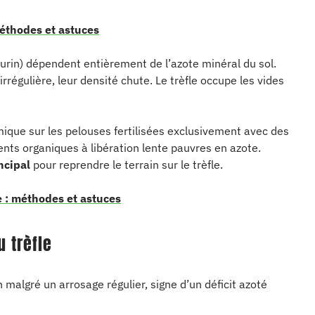
éthodes et astuces
urin) dépendent entièrement de l’azote minéral du sol.
irrégulière, leur densité chute. Le trèfle occupe les vides
ue sur les pelouses fertilisées exclusivement avec des
s organiques à libération lente pauvres en azote.
incipal
pour reprendre le terrain sur le trèfle.
e : méthodes et astuces
u trèfle
 malgré un arrosage régulier, signe d’un déficit azoté