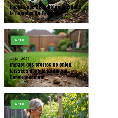
11 juin 2026
Importance de la botanique dans
le domaine de l’écologie
ACTU
11 juin 2026
Impact des crottes de chien
laissées dans le jardin sur
l’environnement
ACTU