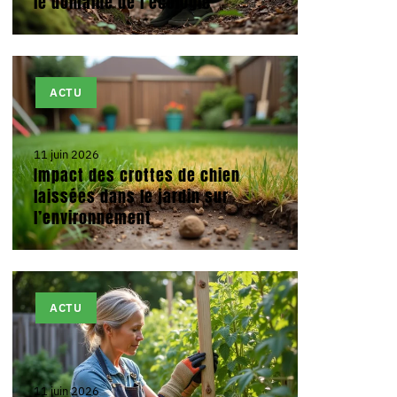
le domaine de l’écologie
ACTU
11 juin 2026
Impact des crottes de chien
laissées dans le jardin sur
l’environnement
ACTU
11 juin 2026