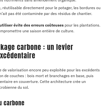
i les nutriments sans amendement organique.
e, réutilisable directement pour le potager, les bordures ou
 n’ait pas été contaminée par des résidus de chantier.
éutiliser évite des erreurs coûteuses
pour les plantations.
ompromettre une saison entière de culture.
kage carbone : un levier
excédentaire
e de valorisation encore peu exploitée pour les excédents
ion de couches : bois mort et branchages en base, puis
dentaire en couverture. Cette architecture crée un
crobienne du sol.
u carbone