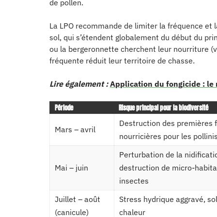
de pollen.
La LPO recommande de limiter la fréquence et la
sol, qui s’étendent globalement du début du pri
ou la bergeronnette cherchent leur nourriture (v
fréquente réduit leur territoire de chasse.
Lire également :
Application du fongicide : le
Période
Risque principal pour la biodiversité
Destruction des premières f
Mars – avril
nourricières pour les pollin
Perturbation de la nidificati
Mai – juin
destruction de micro-habita
insectes
Juillet – août
Stress hydrique aggravé, so
(canicule)
chaleur