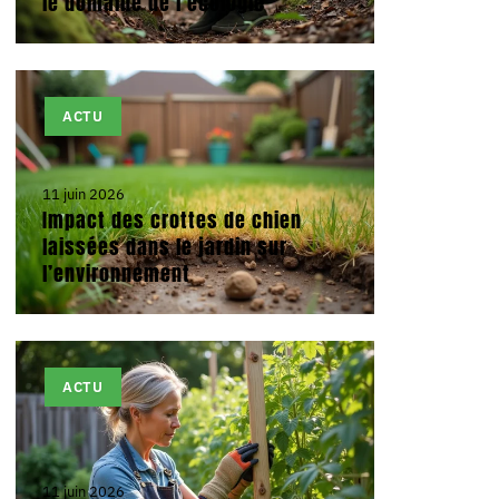
le domaine de l’écologie
ACTU
11 juin 2026
Impact des crottes de chien
laissées dans le jardin sur
l’environnement
ACTU
11 juin 2026