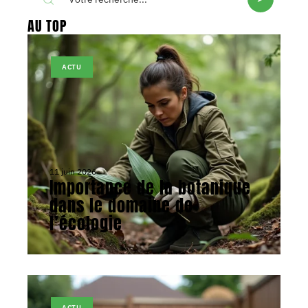
AU TOP
ACTU
11 juin 2026
Importance de la botanique
dans le domaine de
l’écologie
ACTU