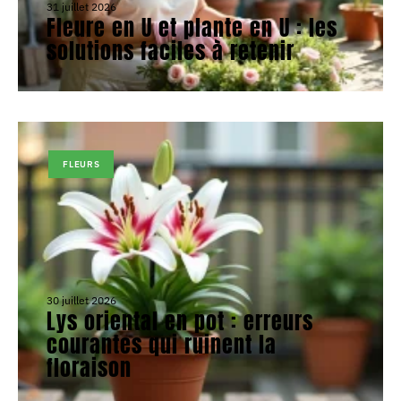
31 juillet 2026
Fleure en U et plante en U : les
solutions faciles à retenir
FLEURS
30 juillet 2026
Lys oriental en pot : erreurs
courantes qui ruinent la
floraison