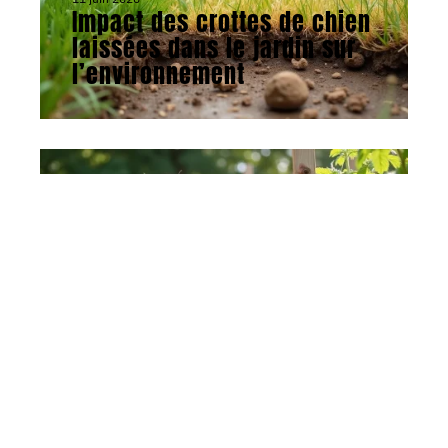
Impact des crottes de chien
laissées dans le jardin sur
l’environnement
ACTU
11 juin 2026
Booster ses plants de
tomates : méthodes et
astuces