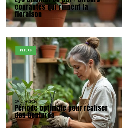
courantes qui ruinent la
floraison
FLEURS
29 juillet 2026
Période optimale pour réaliser
des boutures